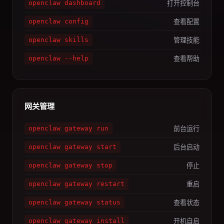
打开控制台
openclaw dashboard
查看配置
openclaw config
管理技能
openclaw skills
查看帮助
openclaw --help
网关管理
前台运行
openclaw gateway run
后台启动
openclaw gateway start
停止
openclaw gateway stop
重启
openclaw gateway restart
查看状态
openclaw gateway status
开机自启
openclaw gateway install