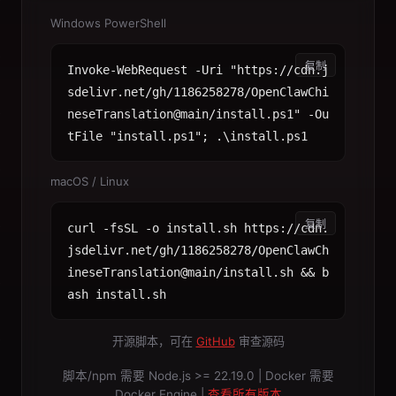
Windows PowerShell
复制
Invoke-WebRequest -Uri "https://cdn.j
sdelivr.net/gh/1186258278/OpenClawChi
neseTranslation@main/install.ps1" -Ou
tFile "install.ps1"; .\install.ps1
macOS / Linux
复制
curl -fsSL -o install.sh https://cdn.
jsdelivr.net/gh/1186258278/OpenClawCh
ineseTranslation@main/install.sh && b
ash install.sh
开源脚本，可在
GitHub
审查源码
脚本/npm 需要 Node.js >= 22.19.0 | Docker 需要
Docker Engine |
查看所有版本