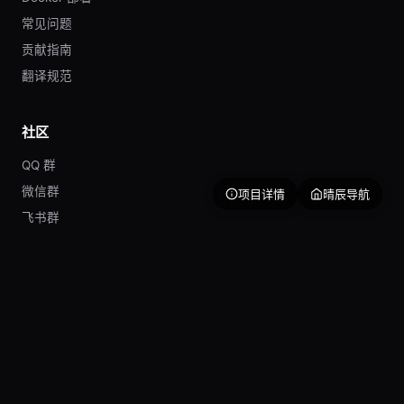
常见问题
贡献指南
翻译规范
社区
QQ 群
微信群
项目详情
晴辰导航
飞书群
Discord
问题反馈
友情链接
ClawPanel 管理面板
OpenClaw 官网