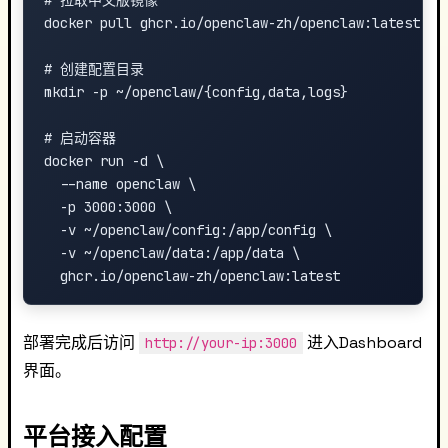
# 拉取中文版镜像

docker pull ghcr.io/openclaw-zh/openclaw:latest

# 创建配置目录

mkdir -p ~/openclaw/{config,data,logs}

# 启动容器

docker run -d \

  --name openclaw \

  -p 3000:3000 \

  -v ~/openclaw/config:/app/config \

  -v ~/openclaw/data:/app/data \

部署完成后访问
进入Dashboard
http://your-ip:3000
界面。
平台接入配置