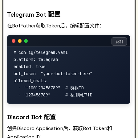
Telegram Bot 配置
在BotFather获取Token后，编辑配置文件：
复制
# config/telegram.yaml

platform: telegram

enabled: true

bot_token: "your-bot-token-here"

allowed_chats:

  - "-100123456789"  # 群组ID

Discord Bot 配置
创建Discord Application后，获取Bot Token和
Application ID：