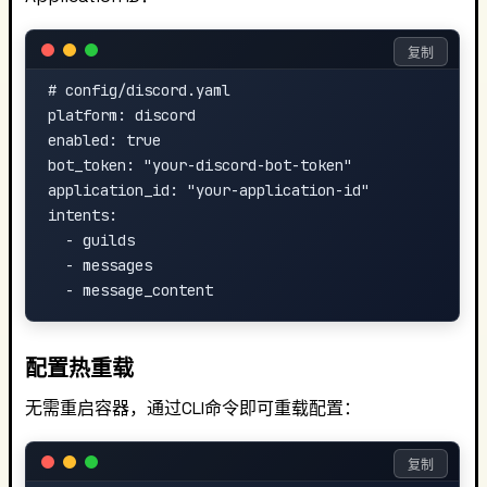
复制
# config/discord.yaml

platform: discord

enabled: true

bot_token: "your-discord-bot-token"

application_id: "your-application-id"

intents:

  - guilds

  - messages

配置热重载
无需重启容器，通过CLI命令即可重载配置：
复制