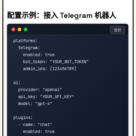
配置示例：接入 Telegram 机器人
复制
platforms:

  telegram:

    enabled: true

    bot_token: "YOUR_BOT_TOKEN"

    admin_ids: [123456789]

ai:

  provider: "openai"

  api_key: "YOUR_API_KEY"

  model: "gpt-4"

plugins:

  - name: "chat"

    enabled: true
