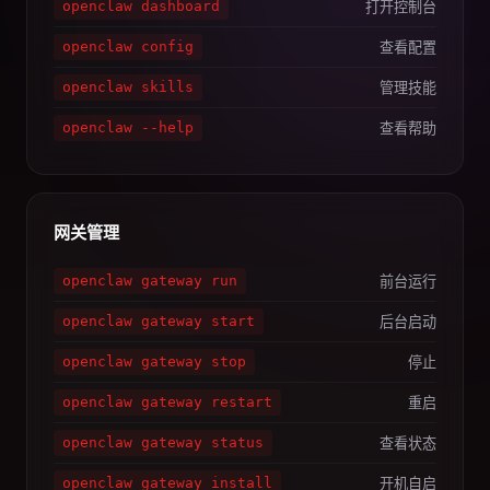
打开控制台
openclaw dashboard
查看配置
openclaw config
管理技能
openclaw skills
查看帮助
openclaw --help
网关管理
前台运行
openclaw gateway run
后台启动
openclaw gateway start
停止
openclaw gateway stop
重启
openclaw gateway restart
查看状态
openclaw gateway status
开机自启
openclaw gateway install