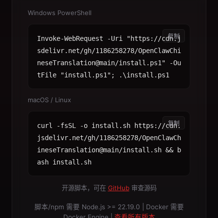
Windows PowerShell
复制
Invoke-WebRequest -Uri "https://cdn.j
sdelivr.net/gh/1186258278/OpenClawChi
neseTranslation@main/install.ps1" -Ou
tFile "install.ps1"; .\install.ps1
macOS / Linux
复制
curl -fsSL -o install.sh https://cdn.
jsdelivr.net/gh/1186258278/OpenClawCh
ineseTranslation@main/install.sh && b
ash install.sh
开源脚本，可在
GitHub
审查源码
脚本/npm 需要 Node.js >= 22.19.0 | Docker 需要
Docker Engine |
查看所有版本