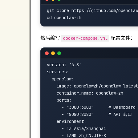
git clone https://github.com/openclaw
然后编写
配置文件：
docker-compose.yml
version: '3.8'

services:

  openclaw:

    image: openclawzh/openclaw:latest

    container_name: openclaw-zh

    ports:

      - "3000:3000"      # Dashboard
      - "8080:8080"      # API 端口

    environment:

      - TZ=Asia/Shanghai

      - LANG=zh_CN.UTF-8
