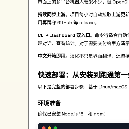
市面上的多平台机器人框架不少，但 OpenC
持续同步上游
。项目每小时自动拉取上游更
用再蹲守 GitHub 等 release。
CLI + Dashboard 双入口
。命令行适合自动化
理对话、查看统计。对于需要交付给甲方演
中文开箱即用
。汉化不只是界面翻译，还包
快速部署：从安装到跑通第一
以下是完整的部署步骤，基于 Linux/macOS
环境准备
确保已安装 Node.js 18+ 和 npm：