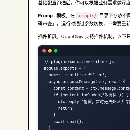
基础配置跑通后，你可以根据业务需求做深
Prompt 模板
。在
目录下存放不
prompts/
码审查」，运行时通过参数切换，不需要重
插件扩展
。OpenClaw 支持插件机制，以
// plugins/sensitive-filter.js

module.exports = {

  name: 'sensitive-filter',

  async processMessage(ctx, next) {

    const content = ctx.message.conte
    if (content.includes('敏感词')) {

      ctx.reply('抱歉，暂时无法处理该请求
      return;

    }

    await next();

  }
