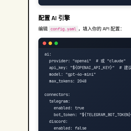
配置 AI 引擎
编辑
，填入你的 API 配置：
config.yaml
ai:

  provider: "openai"  # 或 "claude"

  api_key: "${OPENAI_API_KEY}"  #
  model: "gpt-4o-mini"

  max_tokens: 2048

connectors:

  telegram:

    enabled: true

    bot_token: "${TELEGRAM_BOT_TOKEN}
  discord:

    enabled: false
