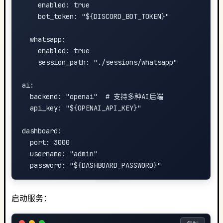
    enabled: true

    bot_token: "${DISCORD_BOT_TOKEN}"

  whatsapp:

    enabled: true

    session_path: "./sessions/whatsapp"

ai:

  backend: "openai"  # 支持多种AI后端

  api_key: "${OPENAI_API_KEY}"

dashboard:

  port: 3000

  username: "admin"

启动服务：