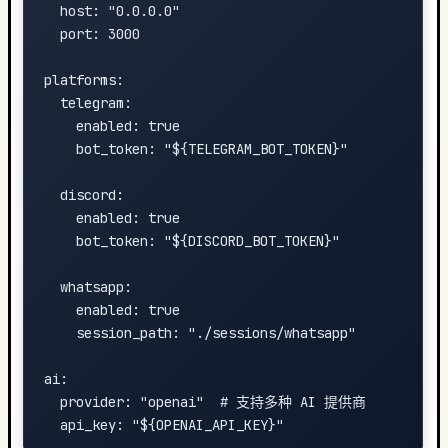
  host: "0.0.0.0"

  port: 3000

platforms:

  telegram:

    enabled: true

    bot_token: "${TELEGRAM_BOT_TOKEN}"

  discord:

    enabled: true

    bot_token: "${DISCORD_BOT_TOKEN}"

  whatsapp:

    enabled: true

    session_path: "./sessions/whatsapp"

ai:

  provider: "openai"  # 支持多种 AI 提供商
