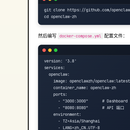
git clone https://github.com/openclaw
然后编写
配置文件：
docker-compose.yml
version: '3.8'

services:

  openclaw:

    image: openclawzh/openclaw:latest

    container_name: openclaw-zh

    ports:

      - "3000:3000"      # Dashboard
      - "8080:8080"      # API 端口

    environment:

      - TZ=Asia/Shanghai

      - LANG=zh_CN.UTF-8
