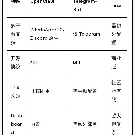
特性
OpenClaw
Telegram-
ress
Bot
多平
需额
WhatsApp/TG/
台支
仅 Telegram
外配
Discord 原生
持
置
开源
商业
MIT
MIT
协议
版
社区
中文
开箱即用
需手动配置
版有
支持
限
Dash
强大
boar
内置
需额外部署
但复
d
杂