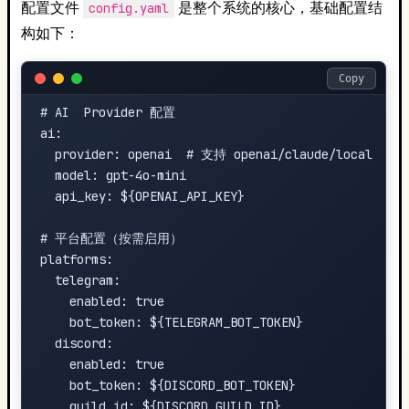
配置文件
是整个系统的核心，基础配置结
config.yaml
构如下：
Copy
# AI  Provider 配置

ai:

  provider: openai  # 支持 openai/claude/local

  model: gpt-4o-mini

  api_key: ${OPENAI_API_KEY}

# 平台配置（按需启用）

platforms:

  telegram:

    enabled: true

    bot_token: ${TELEGRAM_BOT_TOKEN}

  discord:

    enabled: true

    bot_token: ${DISCORD_BOT_TOKEN}

    guild_id: ${DISCORD_GUILD_ID}
