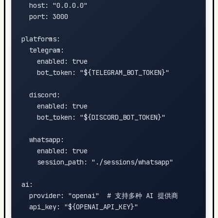
  host: "0.0.0.0"

  port: 3000

platforms:

  telegram:

    enabled: true

    bot_token: "${TELEGRAM_BOT_TOKEN}"

  discord:

    enabled: true

    bot_token: "${DISCORD_BOT_TOKEN}"

  whatsapp:

    enabled: true

    session_path: "./sessions/whatsapp"

ai:

  provider: "openai"  # 支持多种 AI 提供商
