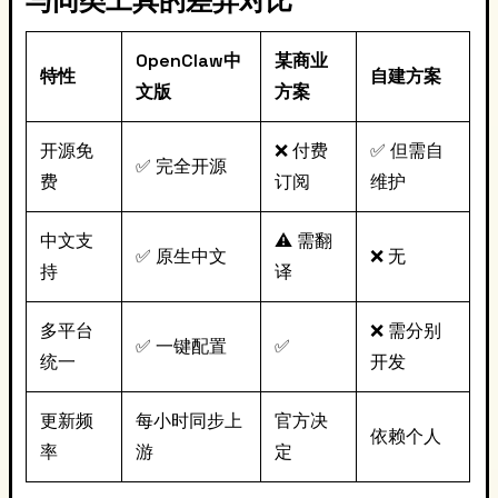
与同类工具的差异对比
OpenClaw中
某商业
特性
自建方案
文版
方案
开源免
❌ 付费
✅ 但需自
✅ 完全开源
费
订阅
维护
中文支
⚠️ 需翻
✅ 原生中文
❌ 无
持
译
多平台
❌ 需分别
✅ 一键配置
✅
统一
开发
更新频
每小时同步上
官方决
依赖个人
率
游
定