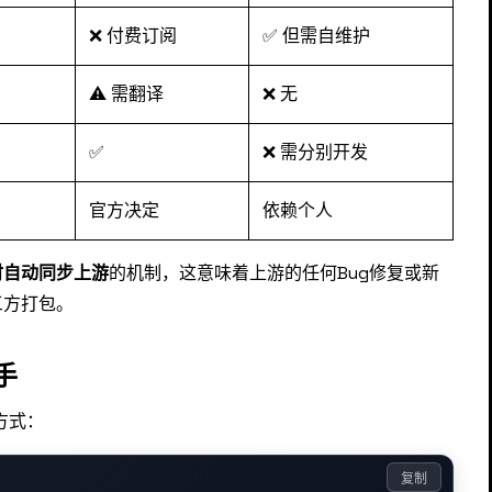
❌ 付费订阅
✅ 但需自维护
⚠️ 需翻译
❌ 无
✅
❌ 需分别开发
官方决定
依赖个人
时自动同步上游
的机制，这意味着上游的任何Bug修复或新
三方打包。
手
方式：
复制