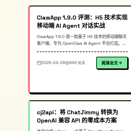
ClawApp 1.9.0 评测：H5 技术实现
移动端 AI Agent 对话实战
ClawApp 1.9.0 是一款基于 H5 技术的移动端聊天
客户端，专为 OpenClaw AI Agent 平台打造。项
目已获得 377 GitHub Stars，采用前后端分离架
构，通过 WebSocket 实现低延迟实时对话。相
2026-04-09
699 阅读
阅读全文
比原生 App，H5 方案在跨平台兼容性、部署便捷
性和维护成本上优势明显。本文深入解析其技术架
构与实战配置。
cj2api：将 ChatJimmy 转换为
OpenAI 兼容 API 的零成本方案