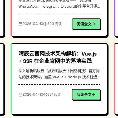
本文深入介绍OpenClaw中文版——一款支持
WhatsApp、Telegram、Discord的多平台开源AI
助手。重点解析其架构设计、CLI与Dashboard双
模式管理、与同类工具的核心差异，并提供
2026-04-10
620 阅读
阅读全文
Docker一键部署与基础配置指南。对于需要在多
个社交平台快速部署AI助手、追求统一管理体验的
开发者极具参考价值。
晴辰云官网技术架构解析：Vue.js
+ SSR 在企业官网中的落地实践
深入解析晴辰云（武汉晴辰天下网络科技）官方网
站的技术架构，涵盖 Vue.js + Node.js 技术栈选
型、Nuxt.js SSR 服务端渲染实现、性能优化策略
及安全防护体系。提供企业官网建设的可落地技术
2026-04-10
631 阅读
阅读全文
方案参考。