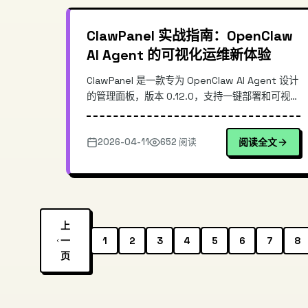
ClawPanel 实战指南：OpenClaw
AI Agent 的可视化运维新体验
ClawPanel 是一款专为 OpenClaw AI Agent 设计
的管理面板，版本 0.12.0，支持一键部署和可视化
运维管理。本文深入解析其架构设计、核心功能特
性，以及如何通过它降低 OpenClaw 的部署门
2026-04-11
652 阅读
阅读全文
槛，提升 AI Agent 的管理效率。对于需要同时运
维多个 AI Agent 实例的开发者而言，ClawPanel
提供了图形化界面和智能辅助功能，大幅简化了配
置和监控流程。
上
一
1
2
3
4
5
6
7
8
页