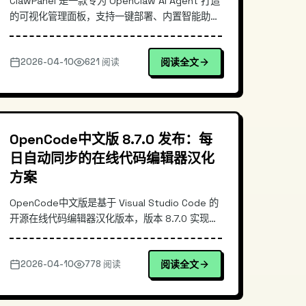
ClawPanel 是一款专为 OpenClaw AI Agent 打造
的可视化管理面板，支持一键部署、内置智能助
手、简化多 Agent 管理流程。本文深入解析其架
构设计、核心功能及实操体验，适合需要高效管理
2026-04-10
621 阅读
阅读全文
AI Agent 的开发者和技术团队参考。
OpenCode中文版 8.7.0 发布：每
日自动同步的在线代码编辑器汉化
方案
OpenCode中文版是基于 Visual Studio Code 的
开源在线代码编辑器汉化版本，版本 8.7.0 实现了
每日自动同步官方最新版。本文深入解析其技术架
构、三端安装包自动构建流程，以及与传统 VS
2026-04-10
778 阅读
阅读全文
Code 的差异。通过实际安装示例展示其开箱即用
的便捷性，适合需要快速搭建在线代码编辑环境的
开发者使用。