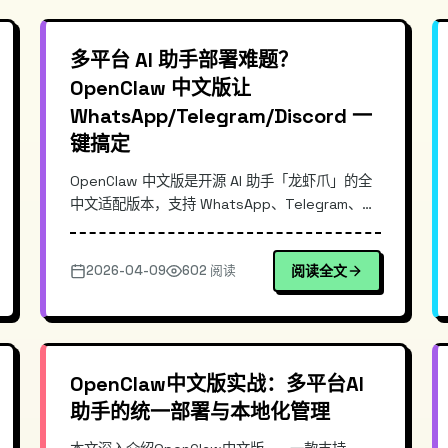
多平台 AI 助手部署难题？
OpenClaw 中文版让
WhatsApp/Telegram/Discord 一
键搞定
OpenClaw 中文版是开源 AI 助手「龙虾爪」的全
中文适配版本，支持 WhatsApp、Telegram、
Discord 三大主流平台统一接入。本文深入解析其
插件化架构设计、消息路由机制，以及如何通过
2026-04-09
602 阅读
阅读全文
CLI 和 Dashboard 在 10 分钟内完成部署。对比传
统多平台对接方案，OpenClaw 凭借每小时上游同
步机制和全中文界面，大幅降低开发与维护成本。
OpenClaw中文版实战：多平台AI
助手的统一部署与本地化管理