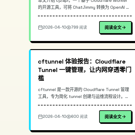
本文介绍 cj2api，一个基于 Cloudflare Worker
的开源工具，可将 ChatJimmy 转换为 OpenAI 兼
容的 API 接口。项目支持流式输出、自带测试页
面，零成本部署，适合需要在现有应用中快速集成
2026-04-10
799 阅读
阅读全文
AI 能力的开发者。通过 Wrangler CLI 部署，配置
API 密钥后即可使用，支持 OpenAI SDK 直接调
用。
cftunnel 体验报告：Cloudflare
Tunnel 一键管理，让内网穿透零门
槛
cftunnel 是一款开源的 Cloudflare Tunnel 管理
工具，专为简化 tunnel 创建与运维流程设计。通
过一键命令即可完成隧道建立，自动配置凭证与路
由，将本地服务快速暴露至公网并获得 HTTPS 访
2026-04-10
600 阅读
阅读全文
问能力。当前版本 0.8.1 已获得 237 GitHub
Stars，提供 OpenClaw 深度集成，适合开发者快
速搭建测试环境、远程访问家庭设备等场景。