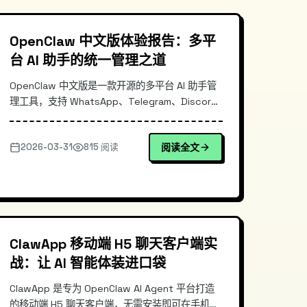
OpenClaw 中文版体验报告：多平
台 AI 助手的统一管理之道
OpenClaw 中文版是一款开源的多平台 AI 助手管
理工具，支持 WhatsApp、Telegram、Discord
三大主流平台同步接入。通过统一的 CLI 和
Dashboard 实现多账号集中管理，每小时自动同
2026-03-31
815 阅读
阅读全文
步上游更新。本文深入解析其架构设计、部署流程
及与同类工具的差异，并提供完整安装示例。
ClawApp 移动端 H5 聊天客户端实
战：让 AI 智能体装进口袋
ClawApp 是专为 OpenClaw AI Agent 平台打造
的移动端 H5 聊天客户端，无需安装即可在手机浏