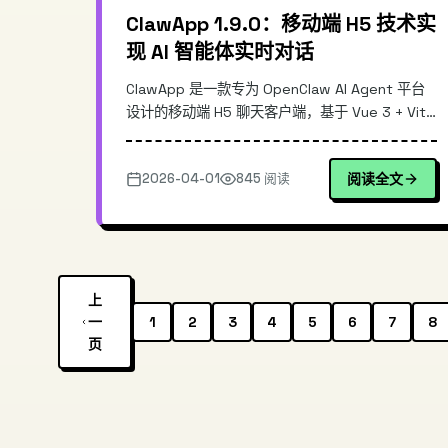
ClawApp 1.9.0：移动端 H5 技术实
现 AI 智能体实时对话
ClawApp 是一款专为 OpenClaw AI Agent 平台
设计的移动端 H5 聊天客户端，基于 Vue 3 + Vite
构建，支持 WebSocket 实时通信和 Web
Workers 后台任务。版本 1.9.0 带来了更流畅的交
2026-04-01
845 阅读
阅读全文
互体验和更低的内存占用。本文深入解析其技术架
构、核心通信机制以及在移动端适配方面的实践，
帮助开发者快速上手这款开源移动聊天解决方案。
上
一
1
2
3
4
5
6
7
8
页