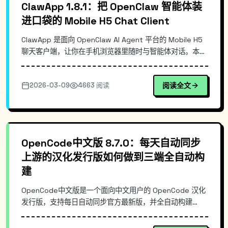
ClawApp 1.8.1：把 OpenClaw 智能体装
进口袋的 Mobile H5 Chat Client
ClawApp 是面向 OpenClaw AI Agent 平台的 Mobile H5
聊天客户端，让你在手机浏览器里随时与智能体对话。本文
从移动端接入痛点出发，梳理其 H5 架构与消息链路设计，
说明它相对通用聊天壳与“直接用 Web 控制台”的差异，并
2026-03-09
4663 阅读
阅读全文
给出最小化的部署/使用命令示例，帮助你快速把
OpenClaw 交互体验移动化。
OpenCode中文版 8.7.0：每天自动同步
上游的汉化发行版如何做到三端全自动构
建
OpenCode中文版是一个面向中文用户的 OpenCode 汉化
发行版，支持每日自动同步官方最新版，并全自动构建
Windows/macOS/Linux 三端安装包。本文从真实使用痛
点出发，拆解其自动同步与构建流水线思路、发行版与上游