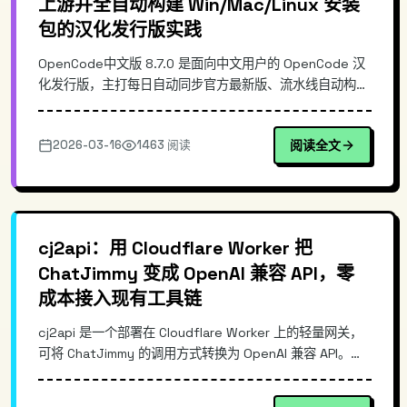
上游并全自动构建 Win/Mac/Linux 安装
包的汉化发行版实践
OpenCode中文版 8.7.0 是面向中文用户的 OpenCode 汉
化发行版，主打每日自动同步官方最新版、流水线自动构建
并发布 Windows/Mac/Linux 三端安装包。本文从真实使
用痛点切入，讲清上游同步、CI/CD 构建、跨平台打包与发
2026-03-16
1463 阅读
阅读全文
布的核心思路，并给出安装与使用示例，帮助你快速评估它
在团队落地与个人使用中的价值。
cj2api：用 Cloudflare Worker 把
ChatJimmy 变成 OpenAI 兼容 API，零
成本接入现有工具链
cj2api 是一个部署在 Cloudflare Worker 上的轻量网关，
可将 ChatJimmy 的调用方式转换为 OpenAI 兼容 API。它
支持流式输出、零成本部署，并自带测试页，方便快速验
证。通过统一的 /v1/chat/completions 接口，开发者可以