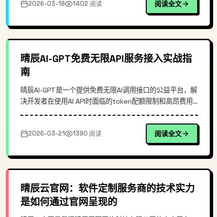
2026-03-18
1402 阅读
阅读全文
让现有的 OpenAI SDK、代理层与应用无缝切换到
ChatJimmy。
晴辰AI-GPT免费无限API服务接入实战指
南
晴辰AI-GPT是一个提供免费无限AI调用接口的公益平台，解
决开发者在使用AI API时面临的token配额限制和高昂费用
问题。本文深入介绍其接入方式、技术特点，并通过实际代
码演示展示如何快速集成到项目中，适合需要低成本AI能力
2026-03-21
1390 阅读
阅读全文
的开发者参考。
晴辰云官网：软件定制服务商的技术实力
是如何通过官网呈现的