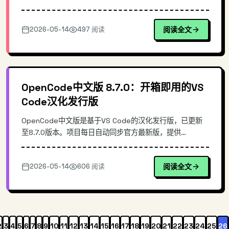
核心原理、Electron + React 架构设计，提供完整的安装
配置与实操示例。适合需要快速处理大量简历、提升招聘效
2026-05-14
497 阅读
阅读全文
率的 HR 和技术团队。
OpenCode中文版 8.7.0：开箱即用的VS
Code汉化发行版
OpenCode中文版是基于VS Code的汉化发行版，已更新
至8.7.0版本。项目每日自动同步官方最新版，提供
Windows/macOS/Linux三端自动化构建包。源码级集成方
案彻底解决中文字体渲染和界面乱码问题，无需手动配置，
2026-05-14
606 阅读
阅读全文
开箱即用。相比传统中文插件，版本同步速度更快，安装更
简单，跨平台一致性更好。
2
3
4
5
6
7
8
9
10
11
12
13
14
15
16
17
18
19
20
21
22
23
24
25
26