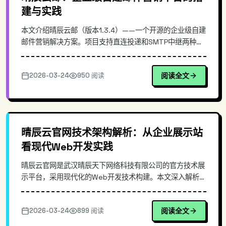
建与实践
本文介绍晴辰云邮（版本1.3.4）——一个开源的企业级自建
邮件营销解决方案。项目支持直连投递和SMTP中继两种模
式，内置自动DKIM/SPF签名、子域名隔离等企业级功能，
可作为昂贵EDM服务的替代方案。通过可视化管理面板，运
2026-03-24
950 阅读
阅读全文
维人员可轻松管理邮件队列、监控发送状态。文章包含
Docker快速部署指南和核心配置示例，适合技术团队参
考。
晴辰云官网技术架构解析：从企业展示站
看现代Web开发实践
晴辰云官网是武汉晴辰天下网络科技有限公司的官方技术展
示平台，采用现代化的Web开发技术构建。本文深入解析其
技术架构特点，探讨企业级网站开发的技术选型与实践，涵
盖前端技术栈、响应式设计、性能优化等核心技术要点，为
2026-03-24
899 阅读
阅读全文
开发者提供可参考的企业网站开发指南。