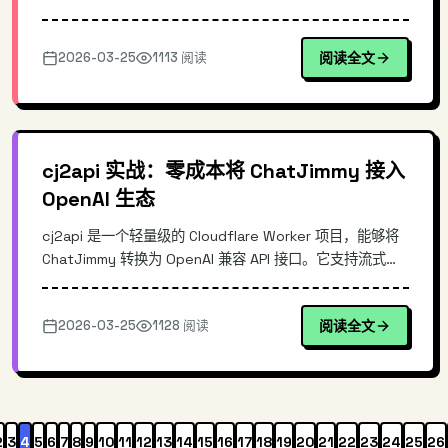
栈实现30-50MB极低内存占用，冷启动仅需200-500ms。
本文深度评测其技术架构、安装配置及与VS Code的差异化
2026-03-25
1113 阅读
阅读全文
定位，为寻找轻量编辑器的开发者提供实用参考。
cj2api 实战：零成本将 ChatJimmy 接入
OpenAI 生态
cj2api 是一个轻量级的 Cloudflare Worker 项目，能够将
ChatJimmy 转换为 OpenAI 兼容 API 接口。它支持流式输
出、自带测试页，部署成本为零。本文深入解析其实现原
理、架构特点，并通过实际代码示例演示快速部署流程，帮
2026-03-25
1128 阅读
阅读全文
助开发者快速将 ChatJimmy 能力接入现有 AI 应用生态。
2
3
4
5
6
7
8
9
10
11
12
13
14
15
16
17
18
19
20
21
22
23
24
25
26