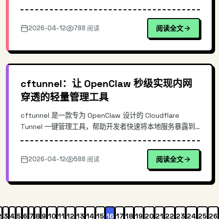
流式输出、自带测试页面，可实现零成本部署。本文深入解
析其技术原理、架构设计，并提供完整的部署指南，帮助开
2026-04-12
788 阅读
阅读全文
发者快速将 ChatJimmy 集成到任何支持 OpenAI 格式的应
用中。
cftunnel：让 OpenClaw 秒级实现内网
穿透的轻量管理工具
cftunnel 是一款专为 OpenClaw 设计的 Cloudflare
Tunnel 一键管理工具，帮助开发者快速将本地服务暴露到
外网。无需复杂配置，支持多隧道管理，自动处理认证流
程。相比传统 ngrok 等方案，cftunnel 针对 OpenClaw 生
2026-04-12
588 阅读
阅读全文
态深度优化，安装即用，适合需要快速共享本地 AI 应用或
Web 服务的开发者。
2
3
4
5
6
7
8
9
10
11
12
13
14
15
16
17
18
19
20
21
22
23
24
25
26