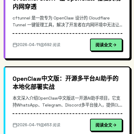
内网穿透
cftunnel 是一款专为 OpenClaw 设计的 Cloudflare
Tunnel 一键管理工具，解决了开发者在内网环境中无法让
本地服务被外网访问的痛点。通过简化复杂的 tunnel 配置
流程，cftunnel 让用户无需记忆繁琐的命令行参数，即可
2026-04-11
592 阅读
阅读全文
快速建立安全的外网访问通道。版本 0.8.1 现已在 GitHub
获得 237 颗星，是内网穿透领域的轻量级解决方案。
OpenClaw中文版：开源多平台AI助手的
本地化部署实战
本文深入介绍OpenClaw中文版这一开源AI助手项目，它支
持WhatsApp、Telegram、Discord多平台接入，提供CLI
命令行和Dashboard可视化界面全中文支持。项目保持每
小时同步上游更新，版本为2026.4.10-zh.1，GitHub星标数
2026-04-11
653 阅读
阅读全文
3689。本文将从技术架构、核心特性、安装配置等方面进
行详细解析，帮助开发者快速搭建属于自己的多平台AI助