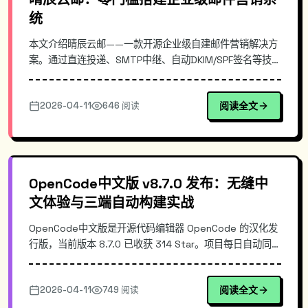
统
本文介绍晴辰云邮——一款开源企业级自建邮件营销解决方
案。通过直连投递、SMTP中继、自动DKIM/SPF签名等技
术，实现低成本替代高价EDM服务。支持子域名隔离保护主
域名声誉，提供全可视化Web管理面板，大幅降低邮件系统
2026-04-11
646 阅读
阅读全文
运维门槛。适合中小企业、开发者及技术团队自建邮件服
务。
OpenCode中文版 v8.7.0 发布：无缝中
文体验与三端自动构建实战
OpenCode中文版是开源代码编辑器 OpenCode 的汉化发
行版，当前版本 8.7.0 已收获 314 Star。项目每日自动同步
官方最新版本，全自动构建覆盖 Windows、macOS、
Linux 三端的安装包。本文深入解析其汉化机制、自动化构
2026-04-11
749 阅读
阅读全文
建架构，并提供快速上手指南，帮助开发者快速获得原生中
文编程体验。